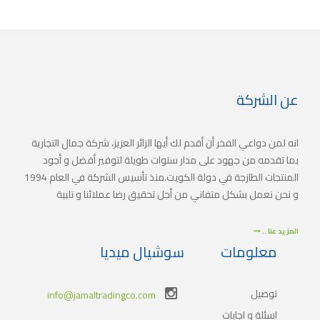
عن الشركة
انه لمن دواعي الفخر أن أقدم لك أيها الزائر العزيز، شركة جمال التجارية
بما تقدمه من جهود على مدار سنوات طويلة لتوفير أفضل و أجود
المنتجات الطازجة في دولة الكويت.منذ تأسيس الشركة في العام 1994
و نحن نعمل بشكل متفاني من أجل تحقيق رضا عملائنا و تلبية
أذواقهم. اضافةً لذلك أنشأت الشركة سلسلة من المبادرات الهادفة
لتوسيع نطاق الخدمات لتلبية الطلب المتزايد على المنتجات الطازجة و
المزيد عنا ..
المواد الغذائية في جميع مناطق الدولة.
معلومات
سوشيال ميديا
توصيل
info@jamaltradingco.com
اسئلة و اجابات