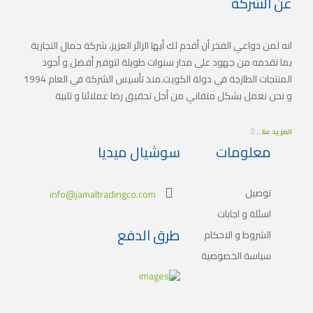
عن الشركة
انه لمن دواعي الفخر أن أقدم لك أيها الزائر العزيز، شركة جمال التجارية
بما تقدمه من جهود على مدار سنوات طويلة لتوفير أفضل و أجود
المنتجات الطازجة في دولة الكويت.منذ تأسيس الشركة في العام 1994
و نحن نعمل بشكل متفاني من أجل تحقيق رضا عملائنا و تلبية
أذواقهم. اضافةً لذلك أنشأت الشركة سلسلة من المبادرات الهادفة
لتوسيع نطاق الخدمات لتلبية الطلب المتزايد على المنتجات الطازجة و
المزيد عنا ..
المواد الغذائية في جميع مناطق الدولة.
معلومات
سوشيال ميديا
توصيل
info@jamaltradingco.com
اسئلة و اجابات
طرق الدفع
الشروط و الاحكام
سياسة الخصوصية