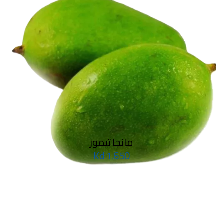
مانجا تيمور
1.650 Kd
مانجا عويس
1.450 Kd
Mango Baby
2.750 Kd
مانجا كيت
2.980 Kd