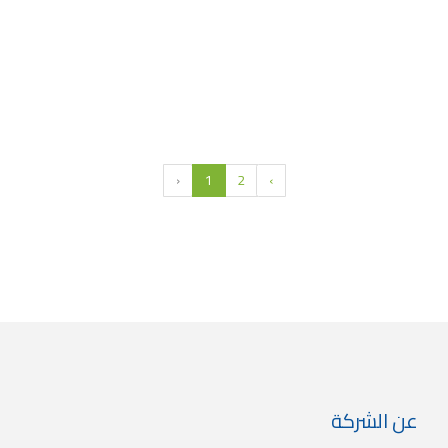
1.250 Kd
مانجا
2.250 Kd
مانجا
1.495 Kd
‹
1
2
›
عن الشركة