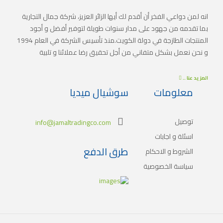
انه لمن دواعي الفخر أن أقدم لك أيها الزائر العزيز، شركة جمال التجارية
بما تقدمه من جهود على مدار سنوات طويلة لتوفير أفضل و أجود
المنتجات الطازجة في دولة الكويت.منذ تأسيس الشركة في العام 1994
و نحن نعمل بشكل متفاني من أجل تحقيق رضا عملائنا و تلبية
أذواقهم. اضافةً لذلك أنشأت الشركة سلسلة من المبادرات الهادفة
لتوسيع نطاق الخدمات لتلبية الطلب المتزايد على المنتجات الطازجة و
المزيد عنا ..
المواد الغذائية في جميع مناطق الدولة.
معلومات
سوشيال ميديا
توصيل
info@jamaltradingco.com
اسئلة و اجابات
طرق الدفع
الشروط و الاحكام
سياسة الخصوصية